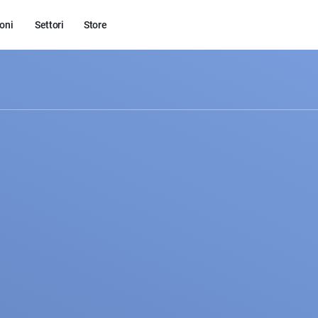
oni
Settori
Store