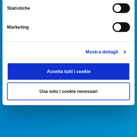
Statistiche
DIPENDENTI
FATTURATO
SETTORE
Marketing
2300
750
Logistica & trasporti
Mostra dettagli
MLN €
Accetta tutti i cookie
Usa solo i cookie necessari