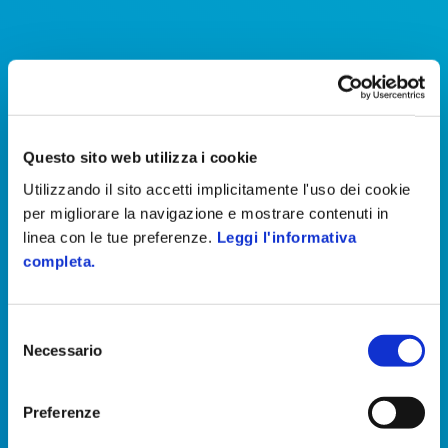
Questo sito web utilizza i cookie
Utilizzando il sito accetti implicitamente l'uso dei cookie
per migliorare la navigazione e mostrare contenuti in
linea con le tue preferenze.
Leggi l'informativa
completa.
Selezione
Gruber Logistics
Necessario
del
consenso
Efficienza e tracciabilità: la svolta
Preferenze
digitale di Gruber Logistics