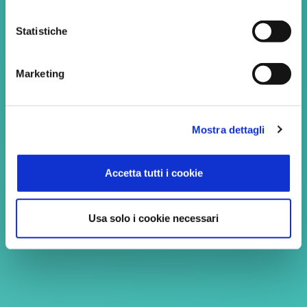
Performance incredibili grazie alle
soluzioni e ai servizi Zucchetti.
Statistiche
Marketing
CATEGORIA
N° CAMERE
SETTORE
Mostra dettagli
3 stelle
34
Hotellerie
Accetta tutti i cookie
Usa solo i cookie necessari