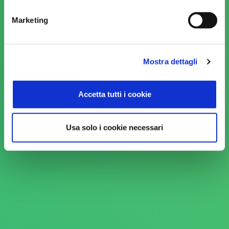
DIPENDENTI
FATTURATO
SETTORE
Marketing
32
15
Alimentare
Mostra dettagli
MLN €
Accetta tutti i cookie
Usa solo i cookie necessari