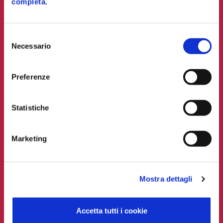
completa.
Selezione
Tempor
Necessario
del
consenso
Preferenze
L’eccellenza nella gestione delle risorse
umane con le soluzioni Zucchetti.
Statistiche
DIPENDENTI
FATTURATO
SETTORE
Marketing
8456
182
Servizi
Mostra dettagli
MLN €
Accetta tutti i cookie