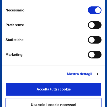
Selezione
Necessario
del
Terme dei Papi
consenso
Preferenze
La ‘terapia’ del digitale si allea con la
cura termale
Statistiche
Marketing
CATEGORIA
CAMERE
SETTORE
Mostra dettagli
4 stelle sup.
33
Hotellerie
Terme
Accetta tutti i cookie
Usa solo i cookie necessari