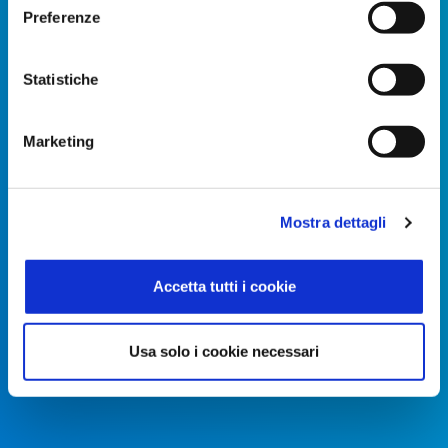
Preferenze
Una tecnologia avanzata per un'ottima
annata!
Statistiche
SETTORE
Marketing
Vitivinicolo
Mostra dettagli
Accetta tutti i cookie
Usa solo i cookie necessari