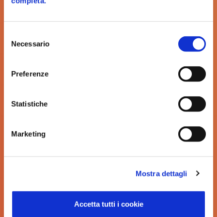
completa.
Zoom Torino
Un’immersione nella natura con una
Selezione
Necessario
del
valida guida tecnologica
consenso
Preferenze
CATEGORIA
N° UNITÀ ABITATIVE
Statistiche
Hotel e
36
Marketing
Glamping
SETTORE
Mostra dettagli
Accetta tutti i cookie