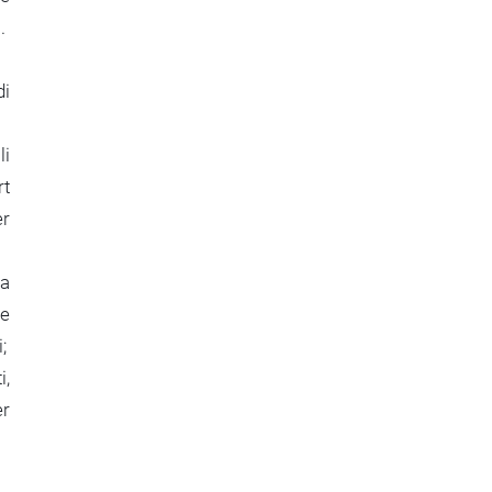
.
di
li
rt
er
ca
 e
;
i,
er