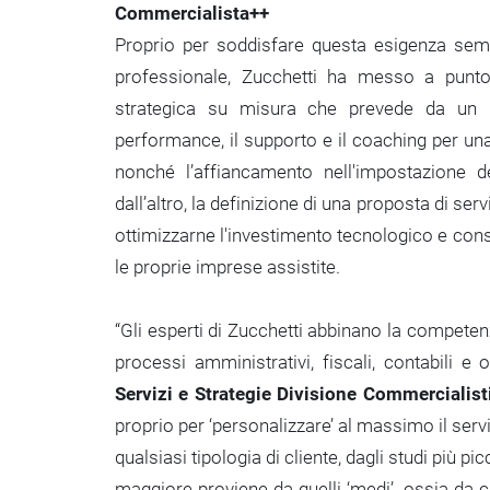
Commercialista++
Proprio per soddisfare questa esigenza sempr
professionale, Zucchetti ha messo a punt
strategica su misura che prevede da un la
performance, il supporto e il coaching per una 
nonché l’affiancamento nell'impostazione de
dall’altro, la definizione di una proposta di ser
ottimizzarne l'investimento tecnologico e conse
le proprie imprese assistite.
“Gli esperti di Zucchetti abbinano la compete
processi amministrativi, fiscali, contabili e 
Servizi e Strategie Divisione Commercialist
proprio per ‘personalizzare’ al massimo il serv
qualsiasi tipologia di cliente, dagli studi più pi
maggiore proviene da quelli ‘medi’, ossia da ci