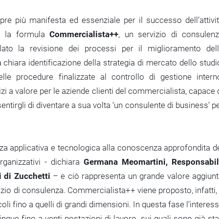
e più manifesta ed essenziale per il successo dell’attivi
o la formula
Commercialista++
, un servizio di consulen
to la revisione dei processi per il miglioramento del
chiara identificazione della strategia di mercato dello studi
lle procedure finalizzate al controllo di gestione intern
vizi a valore per le aziende clienti del commercialista, capace 
ntirgli di diventare a sua volta ‘un consulente di business’ p
nza applicativa e tecnologica alla conoscenza approfondita d
organizzativi - dichiara
Germana Meomartini, Responsabi
i di Zucchetti
– e ciò rappresenta un grande valore aggiun
izio di consulenza. Commercialista++ viene proposto, infatti,
ccoli fino a quelli di grandi dimensioni. In questa fase l’interes
nque fino a venti postazioni di lavoro, sui quali sono già sta