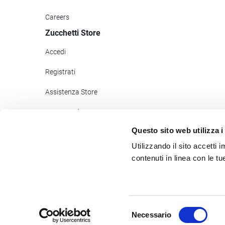
Careers
Zucchetti Store
Accedi
Registrati
Assistenza Store
Pagamenti
Questo sito web utilizza i
Zucchetti Help
Utilizzando il sito accetti
Newsletter Store
contenuti in linea con le t
©2017
- 2026
Zucchetti s.p.a. - C.F./P.IVA 05006900962 - Tutti
Selezione
Necessario
del