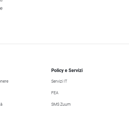
se
Policy e Servizi
enere
Servizi IT
FEA
tà
SMS Zuum