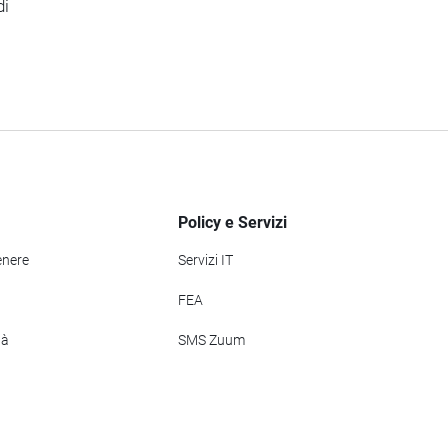
di
Policy e Servizi
enere
Servizi IT
FEA
tà
SMS Zuum