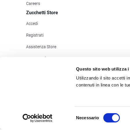
Careers
Zucchetti Store
Accedi
Registrati
Assistenza Store
Pagamenti
Questo sito web utilizza i
Zucchetti Help
Utilizzando il sito accetti
Newsletter Store
contenuti in linea con le t
©2017
- 2026
Zucchetti s.p.a. - C.F./P.IVA 05006900962 - Tutti
Selezione
Necessario
del
consenso