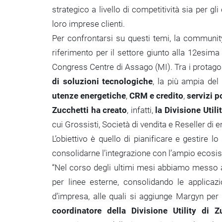
strategico a livello di competitività sia per gl
loro imprese clienti.
Per confrontarsi su questi temi, la community i
riferimento per il settore giunto alla 12esim
Congress Centre di Assago (MI). Tra i protago
di soluzioni tecnologiche
, la più ampia del
utenze energetiche
,
CRM e credito
,
servizi p
Zucchetti ha creato
, infatti,
la Divisione Utili
cui Grossisti, Società di vendita e Reseller di e
L’obiettivo è quello di pianificare e gestire 
consolidarne l’integrazione con l’ampio ecosis
“Nel corso degli ultimi mesi abbiamo messo a 
per linee esterne, consolidando le applicazi
d’impresa, alle quali si aggiunge Margyn per 
coordinatore della Divisione Utility di Z