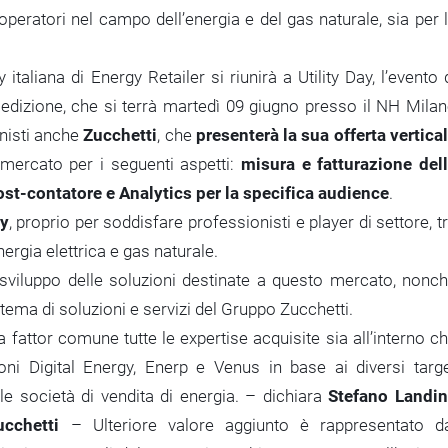
i operatori nel campo dell’energia e del gas naturale, sia per 
taliana di Energy Retailer si riunirà a Utility Day, l’evento 
a edizione, che si terrà martedì 09 giugno presso il NH Mila
nisti anche
Zucchetti
, che
presenterà la sua offerta vertica
 mercato per i seguenti aspetti:
misura e fatturazione del
ost‑contatore e Analytics per la specifica audience
.
ty
, proprio per soddisfare professionisti e player di settore, t
nergia elettrica e gas naturale.
lo sviluppo delle soluzioni destinate a questo mercato, nonc
tema di soluzioni e servizi del Gruppo Zucchetti.
fattor comune tutte le expertise acquisite sia all’interno c
oni Digital Energy, Enerp e Venus in base ai diversi targ
le società di vendita di energia.
–
dichiara
Stefano Landin
ucchetti
– Ulteriore valore aggiunto è rappresentato d