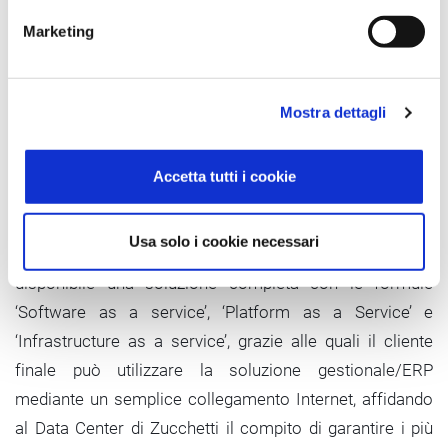
gestionali presenti nella nostra offerta, dall’altro il fatto
Marketing
che l’attività di system integration tra l’ERP e gli altri
applicativi aziendali viene fatta direttamente dai nostri
team di sviluppo, quindi l’azienda si trova a disposizione
Mostra dettagli
un sistema già integrato e pronto all’uso.
Se poi parliamo di ERP in Cloud c’è un altro aspetto da
Accetta tutti i cookie
tenere presente, ossia l’infrastruttura IT che deve essere
predisposta per far funzionare al meglio la soluzione
Usa solo i cookie necessari
gestionale. Anche in questo caso Zucchetti rende
disponibile una soluzione completa con le formule
‘Software as a service’, ‘Platform as a Service’ e
‘Infrastructure as a service’, grazie alle quali il cliente
finale può utilizzare la soluzione gestionale/ERP
mediante un semplice collegamento Internet, affidando
al Data Center di Zucchetti il compito di garantire i più