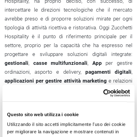
Hospitality, ha proprio deciso, con successo, di
intercettare le direzioni tecnologiche che il mercato
avrebbe preso e di proporre soluzioni mirate per ogni
tipologia di attività ricettiva e ristorativa. Oggi Zucchetti
Hospitality è il punto di riferimento principale per il
settore, proprio per la capacità che ha espresso nel
progettare e sviluppare soluzioni digitali integrate:
gestionali
,
casse multifunzionali
,
App
per gestire
ordinazioni, asporto e delivery,
pagamenti digitali
,
applicazioni per gestire attività marketing
e relazioni
con i clienti, grazie a Pienissimo Pro, nonché, per effetto
della sinergia con Zucchetti Centro Sistemi (società del
gruppo specializzata in ambito robotica),
robot
Questo sito web utilizza i cookie
collaborativi
per affiancare il personale, ottimizzare i
Utilizzando il sito accetti implicitamente l'uso dei cookie
tempi di servizio e migliorare l’esperienza del cliente,
per migliorare la navigazione e mostrare contenuti in
rendendo ogni momento più fluido, smart e sostenibile.