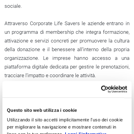
sociale.
Attraverso Corporate Life Savers le aziende entrano in
un programma di membership che integra formazione,
attivazione e servizi concreti per promuovere la cultura
della donazione e il benessere all’interno della propria
organizzazione. Le imprese hanno accesso a una
piattaforma digitale dedicata per gestire le prenotazioni,
tracciare l’impatto e coordinare le attività.
Sono previsti inoltre contenuti formativi sulla salute del
sangue e la prevenzione, sviluppati con esperti, oltre a
servizi integrabili di prevenzione con il supporto di
partner territoriali, associazioni del dono, riceventi e
Questo sito web utilizza i cookie
ospedali. L’azienda riceve strumenti per raccontare il
Utilizzando il sito accetti implicitamente l'uso dei cookie
per migliorare la navigazione e mostrare contenuti in
proprio impegno e dati concreti sull’impatto generato,
linea con le tue preferenze.
Leggi l'informativa