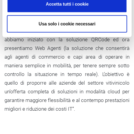
Accetta tutti i cookie
Enrico Moroni, responsabile soluzioni Zucchetti per il
settore vitivinicolo
spiega quanto “Le nostre soluzioni
siano oggetto di riscrittura continua per essere sempre
Usa solo i cookie necessari
aggiornate con tecnologie innovative (web native):
abbiamo iniziato con la soluzione QRCode ed ora
presentiamo Web Agenti (la soluzione che consentirà
agli agenti di commercio e capi area di operare in
maniera semplice in mobilità, per tenere sempre sotto
controllo la situazione in tempo reale). L’obiettivo è
quello di proporre alle aziende del settore vitivinicolo
un’offerta completa di soluzioni in modalità cloud per
garantire maggiore flessibilità e al contempo prestazioni
migliori e riduzione dei costi IT”.