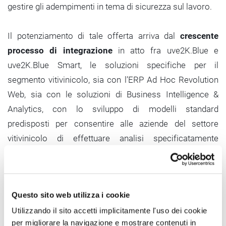
gestire gli adempimenti in tema di sicurezza sul lavoro.
Il potenziamento di tale offerta arriva dal
crescente
processo di integrazione
in atto fra uve2K.Blue e
uve2K.Blue Smart, le soluzioni specifiche per il
segmento vitivinicolo, sia con l’ERP Ad Hoc Revolution
Web, sia con le soluzioni di Business Intelligence &
Analytics, con lo sviluppo di modelli standard
predisposti per consentire alle aziende del settore
vitivinicolo di effettuare analisi specificatamente
pensate per il loro settore.
È quanto Zucchetti porterà alla fiera
Vinitaly, a Verona
Questo sito web utilizza i cookie
dal 06 al 09 aprile
, aprendo così un dialogo con gli
Utilizzando il sito accetti implicitamente l'uso dei cookie
operatori del settore sull’importanza della
per migliorare la navigazione e mostrare contenuti in