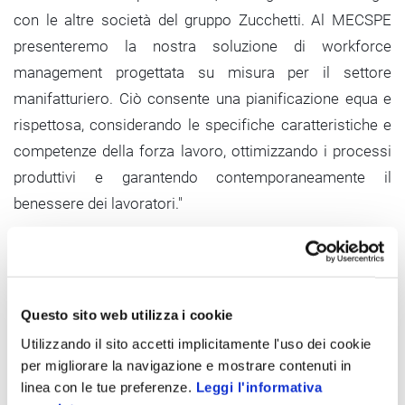
con le altre società del gruppo Zucchetti. Al MECSPE
presenteremo la nostra soluzione di workforce
management progettata su misura per il settore
manifatturiero. Ciò consente una pianificazione equa e
rispettosa, considerando le specifiche caratteristiche e
competenze della forza lavoro, ottimizzando i processi
produttivi e garantendo contemporaneamente il
benessere dei lavoratori."
Per
Alice Kirchner, direttore commerciale di Cybertec
,
“il successo della suite CyberPlan per la pianificazione e
la schedulazione della produzione, che registra anno su
Questo sito web utilizza i cookie
anno una crescita dei ricavi del 20%, è da ricercarsi sia
Utilizzando il sito accetti implicitamente l'uso dei cookie
nell’ampia flessibilità della soluzione, sia nella possibilità
per migliorare la navigazione e mostrare contenuti in
di fruizione in modalità licensing oppure cloud. È proprio
linea con le tue preferenze.
Leggi l'informativa