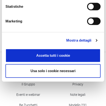
gradi di consumi e forniture energetiche in modo efficiente
Statistiche
ed efficace.
Marketing
Vieni a trovarci!
Mostra dettagli
Accetta tutti i cookie
Usa solo i cookie necessari
Azienda
Compliance
Il Gruppo
Privacy
Eventi e webinar
Note legali
Be Zucchetti
Modello 231