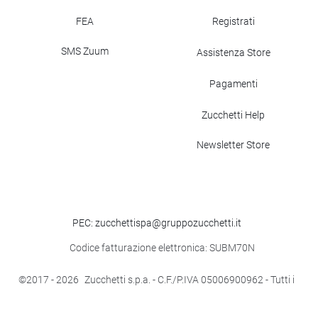
FEA
Registrati
SMS Zuum
Assistenza Store
Pagamenti
Zucchetti Help
Newsletter Store
PEC: zucchettispa@gruppozucchetti.it
Codice fatturazione elettronica: SUBM70N
©2017
- 2026
Zucchetti s.p.a. - C.F./P.IVA 05006900962 - Tutti i
diritti riservati