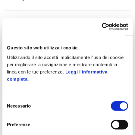
Richiedi informazioni
Questo sito web utilizza i cookie
Utilizzando il sito accetti implicitamente l'uso dei cookie
eventi
per migliorare la navigazione e mostrare contenuti in
linea con le tue preferenze.
Leggi l'informativa
4° Convention Assium
completa.
Anche quest’anno Zucchetti sarà sponsor della convention
dedicata agli Utitlity Manager e a tutte le società operanti
Selezione
nel settore di energia e gas.
Necessario
del
consenso
L’evento sarà l’occasione per presentare ZEnergy nella sua
Preferenze
versione rinnovata con i due moduli Utility e Monitoring,
pensati per supportare le aziende nella gestione a 360