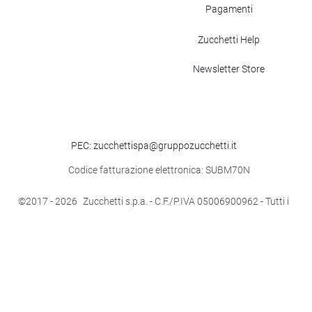
Pagamenti
Zucchetti Help
Newsletter Store
PEC: zucchettispa@gruppozucchetti.it
Codice fatturazione elettronica: SUBM70N
©2017
- 2026
Zucchetti s.p.a. - C.F./P.IVA 05006900962 - Tutti i
diritti riservati
Italia