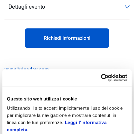
Dettagli evento
Richiedi informazioni
www.bricoday.com
in - person
L’evento dell’anno dedicato agli operatori della
Questo sito web utilizza i cookie
distribuzione specializzata per il mercato B2B
Utilizzando il sito accetti implicitamente l'uso dei cookie
del bricolage.
per migliorare la navigazione e mostrare contenuti in
linea con le tue preferenze.
Leggi l'informativa
Zucchetti presenta a Bricoday Digital Village 2025 le
completa.