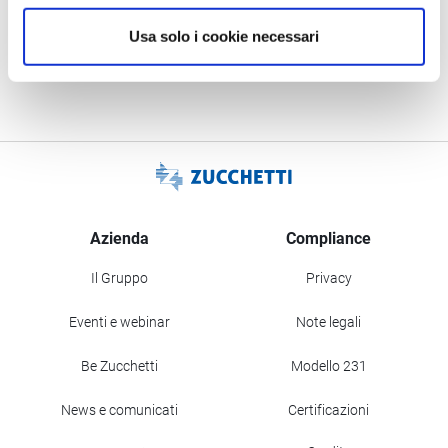
Vieni a trovarci al quartiere Fieristico di Rimini.
Usa solo i cookie necessari
Azienda
Compliance
Il Gruppo
Privacy
Eventi e webinar
Note legali
Be Zucchetti
Modello 231
News e comunicati
Certificazioni