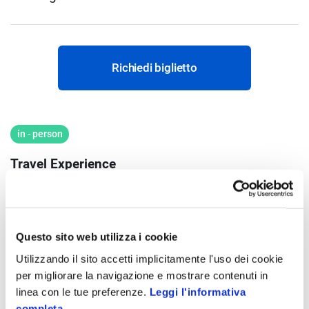
Richiedi biglietto
in - person
Travel Experience
Con decine di milioni di turisti gestiti mediante le sue
soluzioni, Zucchetti Hospitality si conferma il partner
Questo sito web utilizza i cookie
tecnologico di riferimento per il settore alberghiero.
Utilizzando il sito accetti implicitamente l'uso dei cookie
Oltre ai fondamentali software gestionali (PMS) e ai
per migliorare la navigazione e mostrare contenuti in
sistemi di prenotazione (CRS e Booking Engine)
linea con le tue preferenze.
Leggi l'informativa
Zucchetti rende disponibili ulteriori strumenti per la
completa.