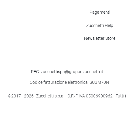
Pagamenti
Zucchetti Help
Newsletter Store
PEC: zucchettispa@gruppozucchetti.it
Codice fatturazione elettronica: SUBM70N
©2017
- 2026
Zucchetti s.p.a. - C.F./P.IVA 05006900962 - Tutti i
diritti riservati