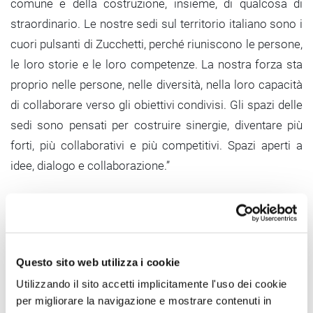
comune e della costruzione, insieme, di qualcosa di
straordinario. Le nostre sedi sul territorio italiano sono i
cuori pulsanti di Zucchetti, perché riuniscono le persone,
le loro storie e le loro competenze. La nostra forza sta
proprio nelle persone, nelle diversità, nella loro capacità
di collaborare verso gli obiettivi condivisi. Gli spazi delle
sedi sono pensati per costruire sinergie, diventare più
forti, più collaborativi e più competitivi. Spazi aperti a
idee, dialogo e collaborazione.”
“Zucchetti Hospitality prosegue il suo percorso di
crescita e consolidamento sul territorio nazionale con
l’inaugurazione della nuova sede di Chieti, che
Questo sito web utilizza i cookie
rappresenta un ulteriore tassello del nostro progetto di
Utilizzando il sito accetti implicitamente l'uso dei cookie
sviluppo con l’obiettivo di avvicinarci sempre più alle
per migliorare la navigazione e mostrare contenuti in
esigenze dei nostri clienti e partner in tutta Italia.