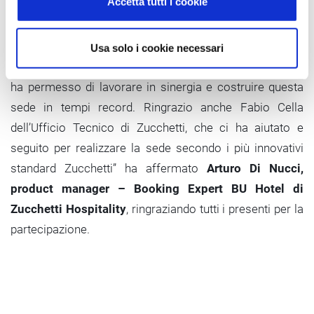
Accetta tutti i cookie
della sede: siamo felici di aver raggiunto questo
risultato.”
Usa solo i cookie necessari
“Ringrazio l’amministrazione comunale di Chieti, che ci
ha permesso di lavorare in sinergia e costruire questa
sede in tempi record. Ringrazio anche Fabio Cella
dell’Ufficio Tecnico di Zucchetti, che ci ha aiutato e
seguito per realizzare la sede secondo i più innovativi
standard Zucchetti” ha affermato
Arturo Di Nucci,
product manager – Booking Expert BU Hotel di
Zucchetti Hospitality
, ringraziando tutti i presenti per la
partecipazione.