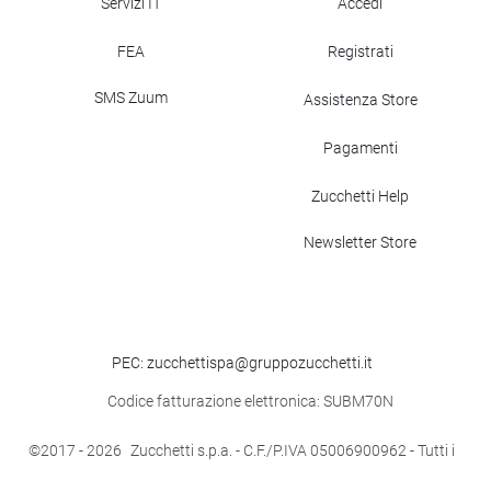
Servizi IT
Accedi
FEA
Registrati
SMS Zuum
Assistenza Store
Pagamenti
Zucchetti Help
Newsletter Store
PEC: zucchettispa@gruppozucchetti.it
Codice fatturazione elettronica: SUBM70N
©2017
- 2026
Zucchetti s.p.a. - C.F./P.IVA 05006900962 - Tutti i
diritti riservati