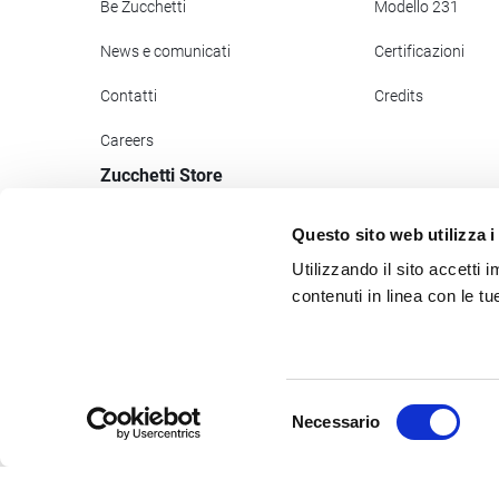
Be Zucchetti
Modello 231
News e comunicati
Certificazioni
Contatti
Credits
Careers
Zucchetti Store
Accedi
Questo sito web utilizza i
Registrati
Utilizzando il sito accetti
contenuti in linea con le t
Assistenza Store
Pagamenti
Zucchetti Help
Selezione
Necessario
del
Newsletter Store
consenso