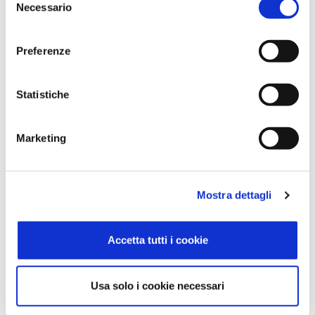
Necessario
del
consenso
Via Firenze 37
Andria (BT)
Preferenze
Telefono
Statistiche
088 32 42 307
zucchetti.andria@infostudi.net
Marketing
Sito Internet
Dettagli
Mostra dettagli
Accetta tutti i cookie
Linea Computer
Usa solo i cookie necessari
Via P. Telesforo 31/F