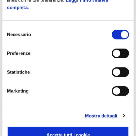
linea con le tue preferenze.
Leggi l'informativa
completa.
Qualità
Parità di genere
Sicurezza
Ambiente
Selezione
Continuità operativa
Accessibilità
Necessario
del
consenso
Preferenze
Policy e Servizi
Zucchetti Store
Servizi IT
Accedi
Statistiche
FEA
Registrati
Marketing
SMS Zuum
Assistenza Store
Pagamenti
Mostra dettagli
Zucchetti Help
Newsletter Store
Accetta tutti i cookie