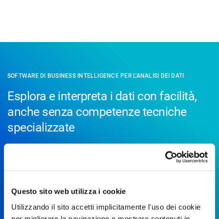
SOFTWARE DI BUSINESS INTELLIGENCE PER L'ANALISI DEI DATI
Esplora e interpreta i dati con facilità,
anche senza competenze tecniche
specializzate
Analytics è il software di analisi dei dati
che ti rende un data
analyst: grazie alle potenzialità offerte dalla
Business
Intelligence,
hai una visione completa dell'attività dei tuoi
assistiti, analizzi i fenomeni aziendali e supporti le decisioni
Questo sito web utilizza i cookie
strategiche degli imprenditori!
Utilizzando il sito accetti implicitamente l'uso dei cookie
per migliorare la navigazione e mostrare contenuti in