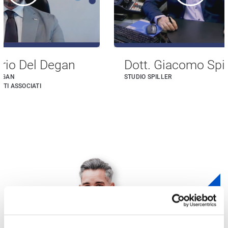
ario Del Degan
Dott. Giacomo Spil
DEGAN
STUDIO SPILLER
TI ASSOCIATI