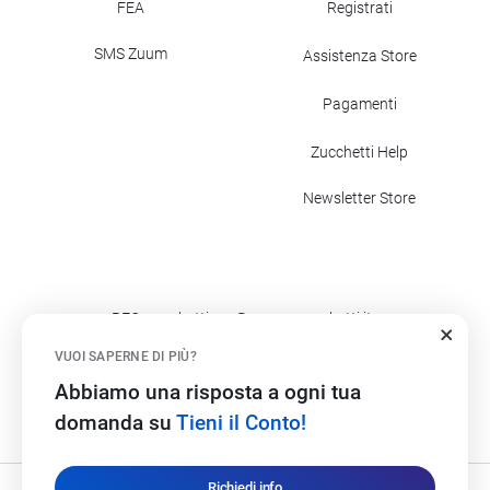
FEA
Registrati
SMS Zuum
Assistenza Store
Pagamenti
Zucchetti Help
Newsletter Store
PEC: zucchettispa@gruppozucchetti.it
Codice fatturazione elettronica: SUBM70N
VUOI SAPERNE DI PIÙ?
Abbiamo una risposta a ogni tua
©2017
- 2026
Zucchetti s.p.a. - C.F./P.IVA 05006900962 - Tutti i
domanda su
Tieni il Conto!
diritti riservati
Richiedi info