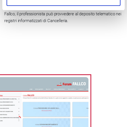
adempimenti, guidare alla compilazione degli atti principali
(inventari elaborazione rendiconti annuali e finali). Sempre tramite
Fallco, il professionista può provvedere al deposito telematico nei
registri informatizzati di Cancelleria.