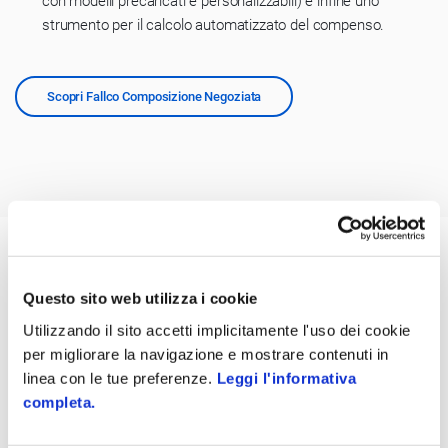
con modelli precaricati e personalizzabili) e infine uno
strumento per il calcolo automatizzato del compenso.
Scopri Fallco Composizione Negoziata
Questo sito web utilizza i cookie
Utilizzando il sito accetti implicitamente l'uso dei cookie
per migliorare la navigazione e mostrare contenuti in
linea con le tue preferenze.
Leggi l'informativa
Procedure Esecutive
completa.
Fallco Esecuzioni
gestisce le anagrafiche della procedura, le