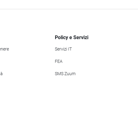
Policy e Servizi
enere
Servizi IT
FEA
tà
SMS Zuum