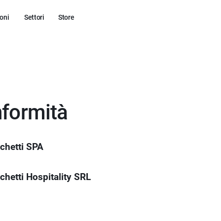
oni
Settori
Store
nformità
cchetti SPA
cchetti Hospitality SRL