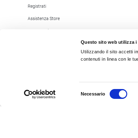
Registrati
Assistenza Store
Pagamenti
Questo sito web utilizza i
Zucchetti Help
Utilizzando il sito accetti
Newsletter Store
contenuti in linea con le t
©2017
- 2026
Zucchetti s.p.a. - C.F./P.IVA 05006900962 - Tutti
Selezione
Necessario
del
consenso