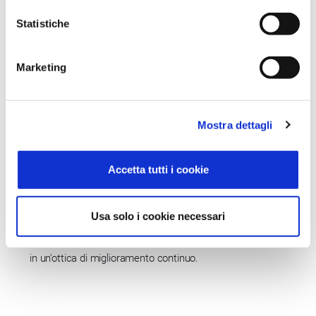
preservare la crescita, il valore e la reputazione
Statistiche
dell’organizzazione, aumentando di conseguenza la fiducia di
stakeholder e Parti Interessate;
Marketing
costruire nel tempo la capacità di continuare a operare in
maniera coordinata anche a seguito di un incidente;
dimostrare diligenza e sostenibilità nella gestione;
Mostra dettagli
migliorare la capacità competitiva;
accrescere il livello di resilienza dell’organizzazione;
Accetta tutti i cookie
proporre modi per minimizzare il tempo di interruzione dei
processi aziendali e di garantire l’efficacia e l’efficienza delle
Usa solo i cookie necessari
procedure di ripristino fino al ritorno alla normalità;
monitorare e riesaminare le prestazioni e l’efficacia del SGCO
in un’ottica di miglioramento continuo.