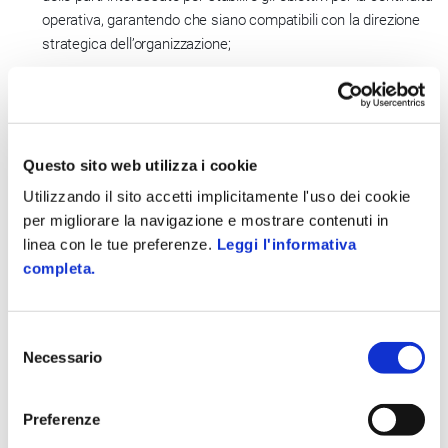
operativa, garantendo che siano compatibili con la direzione
strategica dell’organizzazione;
gestire e mantenere processi, capacità e strutture di
risposta, integrandoli con i processi operativi per garantire
che l’organizzazione sopravviva a interruzioni;
implementare e rendere operativi controlli e misure per
Questo sito web utilizza i cookie
gestire la capacità dell’organizzazione nella gestione delle
Utilizzando il sito accetti implicitamente l'uso dei cookie
interruzioni (discontinuità) dell’operatività dovute a cause
per migliorare la navigazione e mostrare contenuti in
accidentali;
linea con le tue preferenze.
Leggi l'informativa
monitorare e riesaminare le prestazioni e l’efficacia del
completa.
sistema di gestione della continuità operativa;
migliorare in modo continuo il Sistema basandosi su
Selezione
metriche qualitative e quantitative (obiettivi misurabili).
Necessario
del
consenso
Gli obiettivi finali possono quindi riassumersi in:
Preferenze