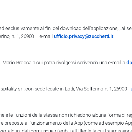
 ed esclusivamente ai fini del download dell’applicazione, , ai se
ferino, n. 1, 26900 – e-mail
ufficio.privacy@zucchetti.it
.
i
ott. Mario Brocca a cui potrà rivolgersi scrivendo una e-mail a
dp
itality srl, con sede legale in Lodi, Via Solferino n. 1, 26900 -
tiche e le funzioni della stessa non richiedono alcuna forma di r
ware preposte al funzionamento della App (come ad esempio Appl
, alcuni dati comunque riferibili all’Utente la cui trasmissione 