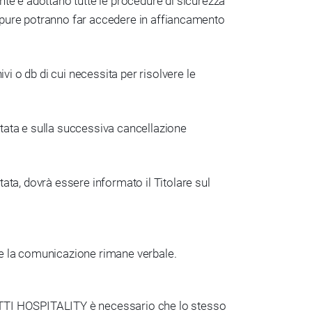
te e adottano tutte le procedure di sicurezza
, oppure potranno far accedere in affiancamento
i o db di cui necessita per risolvere le
ttata e sulla successiva cancellazione
tata, dovrà essere informato il Titolare sul
i e la comunicazione rimane verbale.
HETTI HOSPITALITY è necessario che lo stesso