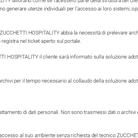
TY lavorano come se facessero parte della struttura del clien
tranno generare utenze individuali per l’accesso ai loro sistemi
to ZUCCHETTI HOSPITALITY abbia la necessità di prelevare archiv
registra nel ticket aperto sul portale.
HETTI HOSPITALITY il cliente sarà informato sulla soluzione ado
archivi per il tempo necessario al collaudo della soluzione adot
.
rattamento di dati personali. Non sono trasmessi dati o archiv
i di accesso al suo ambiente senza richiesta del tecnico ZUCC