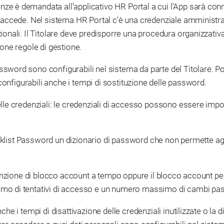
ze è demandata all’applicativo HR Portal a cui l’App sarà con
i accede. Nel sistema HR Portal c’è una credenziale amministra
zionali. Il Titolare deve predisporre una procedura organizzativ
uone regole di gestione.
sword sono configurabili nel sistema da parte del Titolare. Pot
o configurabili anche i tempi di sostituzione delle password.
elle credenziali: le credenziali di accesso possono essere impo
Blacklist Password un dizionario di password che non permette a
 funzione di blocco account a tempo oppure il blocco account per s
imo di tentativi di accesso e un numero massimo di cambi pas
he i tempi di disattivazione delle credenziali inutilizzate o la di