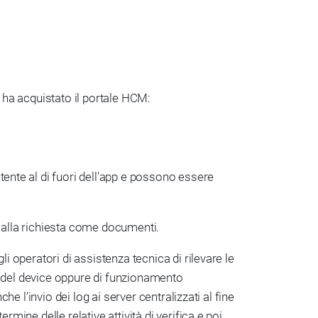
he ha acquistato il portale HCM:
tente al di fuori dell'app e possono essere
re alla richiesta come documenti.
li operatori di assistenza tecnica di rilevare le
ti del device oppure di funzionamento
he l’invio dei log ai server centralizzati al fine
rmine delle relative attività di verifica e poi