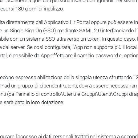
er accedere a quei dati personali sono configurabili nel sistema
corsi 180 giorni di inutilizzo.
ta direttamente dall’Applicativo Hr Portal oppure può essere int
are un Single Sign On (SSO) mediante SAML 2.0 interfacciando l’Ide
abile con un sistema SSO attraverso un token. In questo caso, l’
a dal server. Se così configurata, l’App non supporta più il loc
rtal, è possibile da App effettuare il cambio password e, opzio
chiedono espressa abilitazione della singola utenza sfruttando i 
P ad un gruppo di dipendenti\utenti, dovrà essere necessariam
denti (da Pannello di controllo\Utenti e Gruppi\Utenti\Gruppi di
he sarà dato in loro dotazione.
igurare l’accesso ai dati personali trattati nel sistema a seconda 