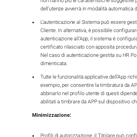
non hanno più le caratteristiche soggettive p
dell’utenze avverrà in modalità automatica de
L’autenticazione al Sistema può essere gesti
Cliente. In alternativa, è possibile configur
autenticazione all’App, il sistema è configur
certificato rilasciato con apposita procedur
Nel caso di autenticazione gestita su HR Po
dimenticata.
Tutte le funzionalità applicative dell’App ri
esempio, per consentire la timbratura da AP
abbinarlo nel profilo utente di questi dipen
abilitati a timbrare da APP sul dispositivo c
Minimizzazione:
Profili di autorizzazione: il Titolare può conf