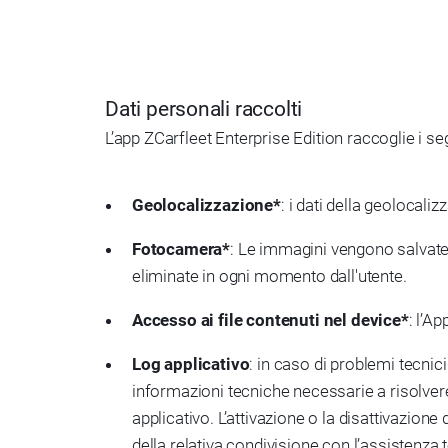
Dati personali raccolti
L’app ZCarfleet Enterprise Edition raccoglie i seg
Geolocalizzazione*
: i dati della geolocali
Fotocamera*
: Le immagini vengono salvate 
eliminate in ogni momento dall'utente.
Accesso ai file contenuti nel device*
: l’A
Log applicativo
: in caso di problemi tecnici
informazioni tecniche necessarie a risolvere
applicativo. L’attivazione o la disattivazione 
della relativa condivisione con l’assistenza t