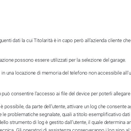
uenti dati la cui Titolarità è in capo però all’azienda cliente c
zzazione possono essere utilizzati per la selezione del garage.
in una locazione di memoria del telefono non accessibile all'u
pp può consentire l’accesso ai file del device per poterli allega
 è possibile, da parte dell’utente, attivare un log che consente ag
 le problematiche segnalate, quali a titolo esemplificativo da
dello strumento di log è gestito dall’utente, il quale determina anc
ecnica. Gli operatori di assistenza conserveranno i log sino al te