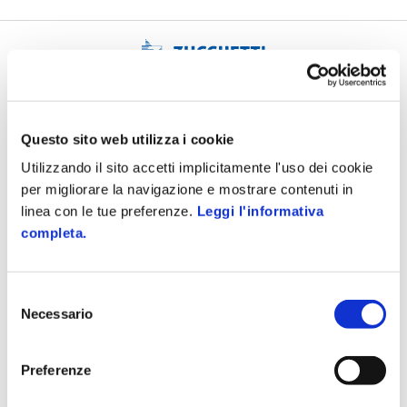
Azienda
Compliance
Questo sito web utilizza i cookie
Il Gruppo
Privacy
Utilizzando il sito accetti implicitamente l'uso dei cookie
Eventi e webinar
Note legali
per migliorare la navigazione e mostrare contenuti in
linea con le tue preferenze.
Leggi l'informativa
Be Zucchetti
Modello 231
completa.
News e comunicati
Certificazioni
Selezione
Credits
Contatti
Necessario
del
consenso
Careers
Preferenze