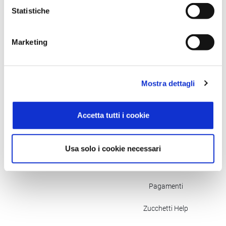
Qualità e Sicurezza
Sociale
Statistiche
Qualità
Parità di genere
Marketing
Sicurezza
Ambiente
Continuità operativa
Accessibilità
Mostra dettagli
Policy e Servizi
Zucchetti Store
Accetta tutti i cookie
Servizi IT
Accedi
FEA
Registrati
Usa solo i cookie necessari
SMS Zuum
Assistenza Store
Pagamenti
Zucchetti Help