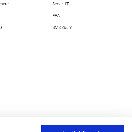
enere
Servizi IT
FEA
tà
SMS Zuum