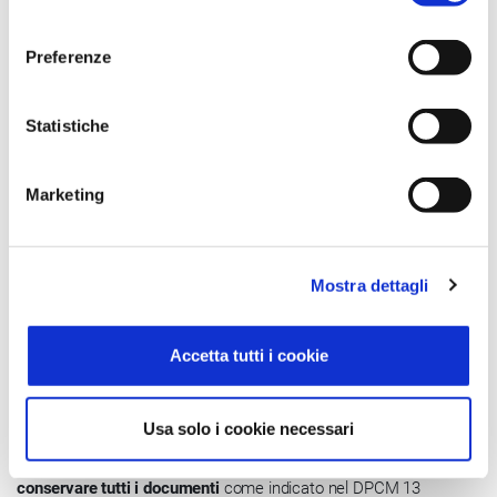
consenso
Preferenze
Statistiche
Mailbox
L’art. 43 del D. lgs. 217/2017 prevede la
conservazione
di PEC in
Marketing
formato elettronico.
La funzione Mailbox consente di consultare le
email
ricevute,
Mostra dettagli
allegare in automatico le registrazioni di protocollo e inviare
messaggi.
Accetta tutti i cookie
A norma di legge
Usa solo i cookie necessari
A completamento del processo di archiviazione, è possibile
conservare tutti i documenti
come indicato nel DPCM 13