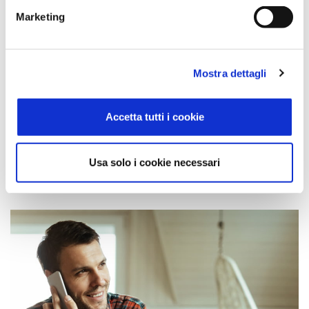
Marketing
Portale online per i donatori
Mostra dettagli
JAds si rivolge anche ai singoli donatori dando la possibilità di
potersi
prenotare autonomamente
e comodamente da casa
Accetta tutti i cookie
attraverso agende condivise e limitando i tempi di attesa in fase
di donazione.
Usa solo i cookie necessari