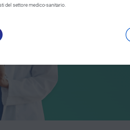
ti del settore medico-sanitario.
screen
mammo