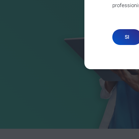
professionis
SI