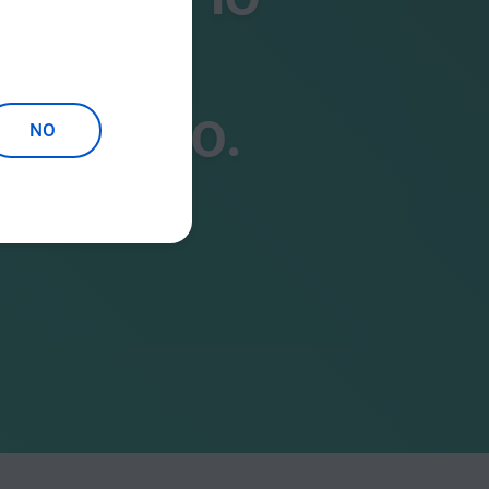
ing
grafico.
NO