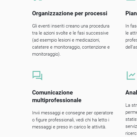
Organizzazione per processi
Pian
Gli eventi inseriti creano una procedura
In fa
tra le azioni svolte e le fasi successive
le at
(ad esempio lesioni e medicazioni,
profes
catetere e monitoraggio, contenzione e
dell'a
monitoraggio).
Comunicazione
Anal
multiprofessionale
La str
perme
Invii messaggi e consegne per operatore
statis
o figure professionali, vedi chi ha letto i
serviz
messaggi e preso in carico le attività.
ricer