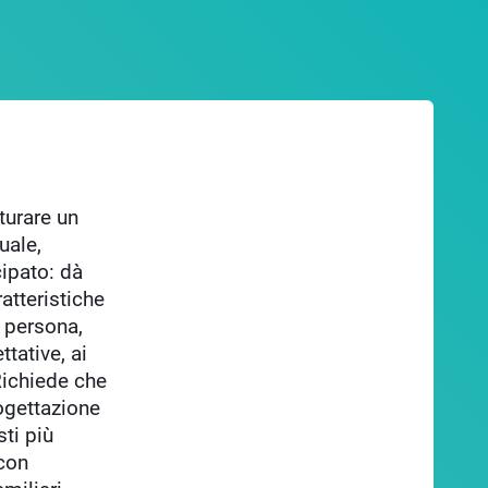
tturare un
uale,
cipato: dà
atteristiche
 persona,
tative, ai
 Richiede che
rogettazione
sti più
 con