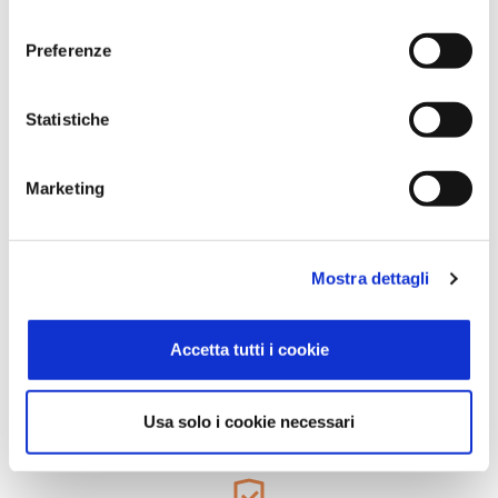
consenso
Acquisti veloci
Preferenze
Specialmente quelli ricorrenti come visure, banche
dati, ecc... Fai tutto in pochi clic senza passare
Statistiche
ogni volta dal carrello né inserire credenziali!
Marketing
Mostra dettagli
Tutto in un'unica fattura
Accetta tutti i cookie
Riceverai una sola fattura iniziale all'acquisto del
credito, evitando di riceverne tante e di piccoli
importi all'acquisto di ogni servizio!
Usa solo i cookie necessari