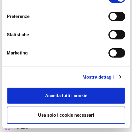
consenso
Completo
Preferenze
Tutti i servizi di recupero crediti sono accessibili dalla
tua piattaforma
Statistiche
Trasparente
Marketing
I costi sono trasparenti e incassi direttamente i crediti
recuperati
Mostra dettagli
Accetta tutti i cookie
RISORSE
Risorse e materiali
Usa solo i cookie necessari
Video