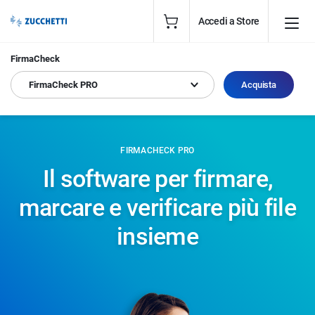
Accedi a Store
FirmaCheck
FirmaCheck PRO
Acquista
FIRMACHECK PRO
Il software per firmare,
marcare e verificare più file
insieme