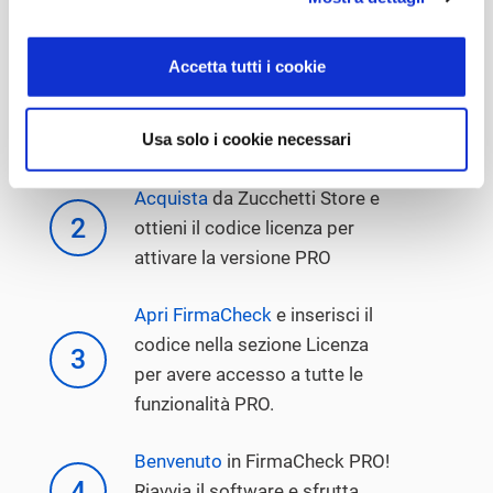
Come
ottenere FirmaCheck PRO?
Accetta tutti i cookie
Scarica
la versione gratuita di
1
Usa solo i cookie necessari
FirmaCheck
Acquista
da Zucchetti Store e
2
ottieni il codice licenza per
attivare la versione PRO
Apri FirmaCheck
e inserisci il
codice nella sezione Licenza
3
per avere accesso a tutte le
funzionalità PRO.
Benvenuto
in FirmaCheck PRO!
4
Riavvia il software e sfrutta