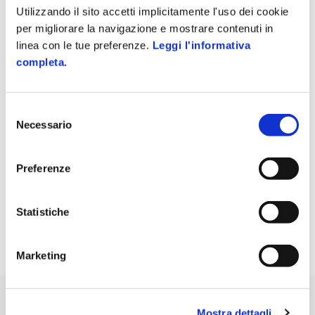
Utilizzando il sito accetti implicitamente l'uso dei cookie
FirmaCheck PRO è integrato con gli
per migliorare la navigazione e mostrare contenuti in
applicativi Zucchetti
per consentire la
linea con le tue preferenze.
Leggi l'informativa
completa.
firma diretta dei documenti.
Selezione
L'integrazione è disponibile con il
software gestionale per
Necessario
del
commercialisti e associazioni Ago Infinity
e consente di
consenso
utilizzare qualsiasi firma digitale su business key, ma soltanto
firme remote e marche temporali rilasciate da Zucchetti.
Preferenze
La licenza ha validità annuale.
Statistiche
Marketing
Mostra dettagli