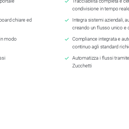
portale
Tracciabilità completa e cer
condivisione in tempo reale t
hboard chiare ed
Integra sistemi aziendali, au
creando un flusso unico e 
 in modo
Compliance integrata e aut
continuo agli standard rich
assi
Automatizza i flussi tramite
Zucchetti