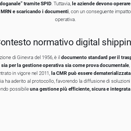
o doganale” tramite SPID
. Tuttavia,
le aziende devono operar
r MRN e scaricando i documenti
, con un conseguente impatto
operativa.
ontesto normativo digital shippi
zione di Ginevra del 1956, è il
documento standard per il trasp
 sia per la gestione operativa sia come prova documentale
,
ntrato in vigore nel 2011,
la CMR può essere dematerializzata
a ha aderito al protocollo, favorendo la diffusione di soluzioni 
endo possibile
una gestione più efficiente, sicura e integrata