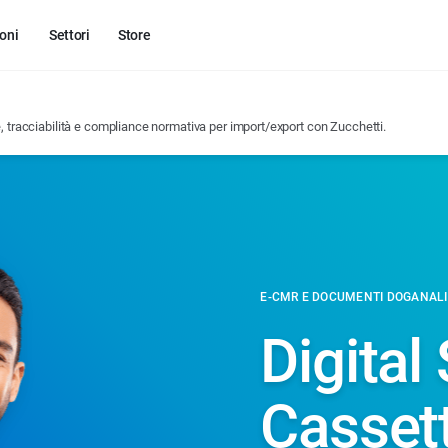
oni
Settori
Store
, tracciabilità e compliance normativa per import/export con Zucchetti.
E-CMR E DOCUMENTI DOGANALI
Digital
Casset