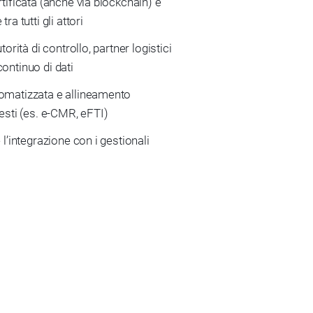
tificata (anche via blockchain) e
ra tutti gli attori
torità di controllo, partner logistici
continuo di dati
omatizzata e allineamento
iesti (es. e-CMR, eFTI)
 l’integrazione con i gestionali