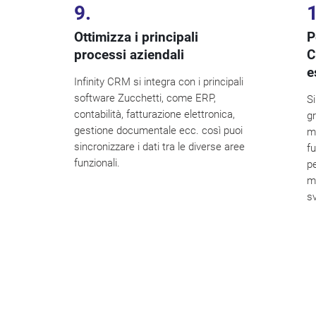
9.
Ottimizza i principali
P
processi aziendali
C
e
Infinity CRM si integra con i principali
software Zucchetti, come ERP,
Si
contabilità, fatturazione elettronica,
gr
gestione documentale ecc. così puoi
mo
sincronizzare i dati tra le diverse aree
fu
funzionali.
pe
mo
s