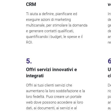
CRM
v
Ti aiuta a definire, pianificare ed
In
eseguire azioni di marketing
de
multicanale, per stimolare la domanda
ge
e generare contatti qualificati,
de
quantificando i budget, le spese e il
an
ROI.
re
5.
6
Offri servizi innovativi e
U
integrati
c
Offri ai tuoi clienti servizi che
De
aumentano la loro soddisfazione e la
ri
loro fedeltà. Puoi creare un portale
p
web dove possono accedere ai loro
a
dati, ai documenti, ai servizi e al
a