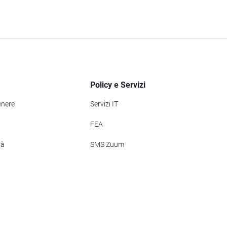
Policy e Servizi
enere
Servizi IT
FEA
tà
SMS Zuum