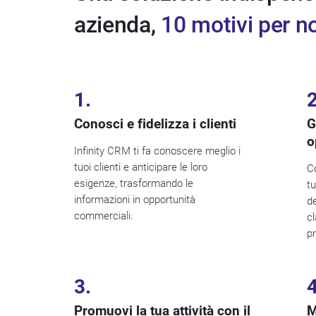
azienda,
10 motivi per n
1.
2
Conosci e fidelizza i clienti
G
o
Infinity CRM ti fa conoscere meglio i
tuoi clienti e anticipare le loro
Co
esigenze, trasformando le
tu
informazioni in opportunità
de
commerciali.
cl
pr
3.
4
Promuovi la tua attività con il
M