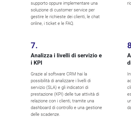
supporto oppure implementare una
ri
soluzione di customer service per
gestire le richieste dei clienti, le chat
online, i ticket e le FAQ.
7.
8
Analizza i livelli di servizio e
A
i KPI
d
Grazie al software CRM hai la
I
possibilità di analizzare i livelli di
ac
servizio (SLA) e gli indicatori di
cl
prestazione (KPI) delle tue attività di
e
relazione con i clienti, tramite una
un
dashboard di controllo e una gestione
da
delle scadenze.