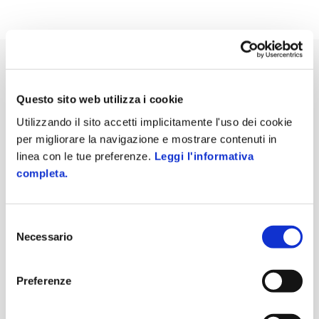
CONFIGURAZIONI
Questo sito web utilizza i cookie
Più di un pacchetto: un servizio
Utilizzando il sito accetti implicitamente l'uso dei cookie
per migliorare la navigazione e mostrare contenuti in
completo
linea con le tue preferenze.
Leggi l'informativa
completa.
Tipologia di documenti
Selezione
Fatture Elettroniche
attive e passive
o altri documenti (ordini
Necessario
Nso, ordini/ddt Peppol, fatture di acquisto soggette ad
del
agevolazioni con relativo registro) a privati e P.A.
consenso
Ordini di acquisto semplici P.A. tramite
NSO
(Nodo Smistamento
Preferenze
Ordini)
Ordini pre-concordati P.A. tramite
NSO