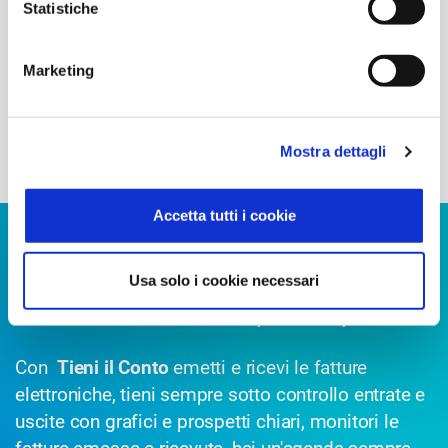
Statistiche
Ordini, DdT elettronici tramite rete
PEPPOL
(previo acquisto del
servizio
ID
PEPPOL
)
Accesso alla dashboard
Anticipay
per la verifica della solvibilità
Marketing
clienti (previo acquisto del servizio)
Mostra dettagli
Accetta tutti i cookie
TIENI IL CONTO
Usa solo i cookie necessari
Ti serve una soluzione più completa?
Con
Tieni il Conto
emetti e ricevi le fatture
elettroniche, tieni sempre sotto controllo entrate e
uscite con grafici e prospetti chiari, monitori le