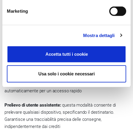
Con i dispenser 900 821 la
Marketing
distribuzione di dispositivi protettivi
diventa efficiente e tracciabile.
Mostra dettagli
Semplificando il processo di distribuzione, Smart Dispenser offre
due modalità di prelievo e due di carico:
Accetta tutti i cookie
Prelievo con crediti:
per gli utenti autorizzati, il sistema assegna
crediti a scadenza temporale per il prelievo di dispositivi specifici.
Usa solo i cookie necessari
Basta autenticarsi, selezionare i dispositivi desiderati e
confermare la richiesta. I vani del dispenser si aprono
automaticamente per un accesso rapido
Prelievo di utente assistente:
questa modalità consente di
prelevare qualsiasi dispositivo, specificando il destinatario.
Garantisce una tracciabilità precisa delle consegne,
indipendentemente dai crediti