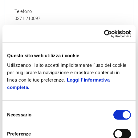
Telefono
0371 210097
Email
commerciali@itacomnet.it
Sito Internet
Questo sito web utilizza i cookie
Utilizzando il sito accetti implicitamente l'uso dei cookie
Dettagli
per migliorare la navigazione e mostrare contenuti in
linea con le tue preferenze.
Leggi l'informativa
completa.
Ithesia Group
Selezione
Necessario
del
Via Galvani, 6/A
consenso
Bolzano
Preferenze