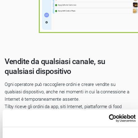
Vendite da qualsiasi canale, su
qualsiasi dispositivo
Ogni operatore può raccogliere ordini e creare vendite su
qualsiasi dispositivo, anche nei momenti in cui la connessione a
Internet è temporaneamente assente.
Tilby riceve gli ordini da app, siti Internet, piattaforme di food
delivery come Glovo e JustEat in modo integrato, senza doverli
trascrivere a mano. Puoi utilizzare il sito internet Tilby, collegare i
servizi di vendita online più diffusi o integrare il tuo strumento
grazie alle open API.