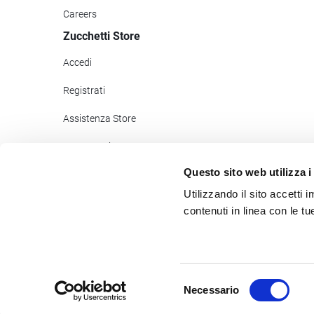
Careers
Zucchetti Store
Accedi
Registrati
Assistenza Store
Pagamenti
Questo sito web utilizza i
Zucchetti Help
Utilizzando il sito accetti
Newsletter Store
contenuti in linea con le t
©2017
- 2026
Zucchetti s.p.a. - C.F./P.IVA 05006900962 - Tutti
Selezione
Necessario
del