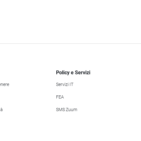
Policy e Servizi
enere
Servizi IT
FEA
tà
SMS Zuum