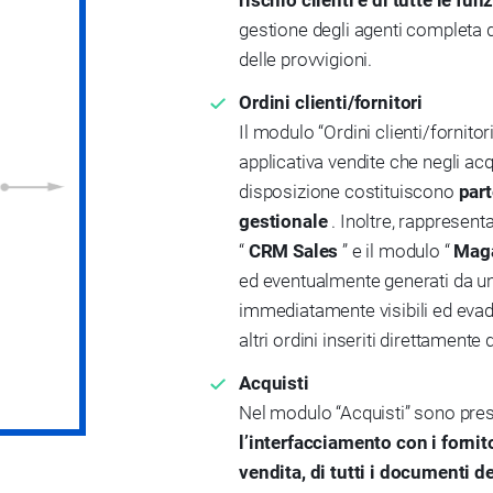
rischio clienti e di tutte le fun
gestione degli agenti completa de
delle provvigioni.
Ordini clienti/fornitori
Il modulo “Ordini clienti/fornitori
applicativa vendite che negli acq
disposizione costituiscono
part
gestionale
. Inoltre, rappresent
“
CRM Sales
” e il modulo “
Maga
ed eventualmente generati da un’
immediatamente visibili ed evadib
altri ordini inseriti direttamente 
Acquisti
Nel modulo “Acquisti” sono prese
l’interfacciamento con i fornitor
vendita, di tutti i documenti d