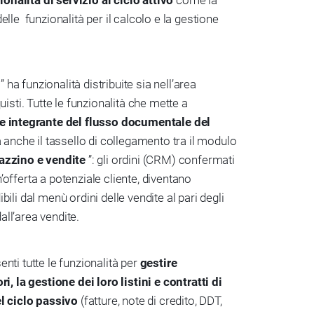
zionalità di servizio al ciclo attivo
come la
lle funzionalità per il calcolo e la gestione
” ha funzionalità distribuite sia nell’area
uisti. Tutte le funzionalità che mette a
e integrante del flusso documentale del
a anche il tassello di collegamento tra il modulo
zzino e vendite
”: gli ordini (CRM) confermati
offerta a potenziale cliente, diventano
ili dal menù ordini delle vendite al pari degli
dall’area vendite.
nti tutte le funzionalità per
gestire
i, la gestione dei loro listini e contratti di
el ciclo passivo
(fatture, note di credito, DDT,