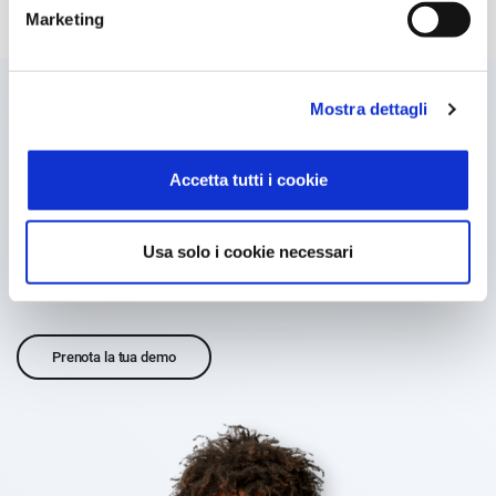
Marketing
Mostra dettagli
TI ABBIAMO INCURIOSITO?
Tocca con mano la semplicità del
Accetta tutti i cookie
software Formazione Risorse Umane
Usa solo i cookie necessari
Abbiamo pensato a te e previsto una demo per presentarti
tutte le novità sul software Formazione Risorse Umane.
Prenota la tua demo