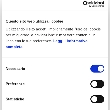
Definizione corsi, edizioni e prerequisiti
Accreditamento ECM
Gestione docenti
Questo sito web utilizza i cookie
Definizione aule
Utilizzando il sito accetti implicitamente l'uso dei cookie
Pubblicazione catalogo di formazione
per migliorare la navigazione e mostrare contenuti in
linea con le tue preferenze.
Leggi l'informativa
completa.
Erogazione corsi e valutazione
Iscrizione partecipanti
Selezione
Assenze e presenze
Necessario
del
Valutazione gradimento ed efficacia
consenso
Produzione e archiviazione attestati
Preferenze
Storico corsi
Statistiche