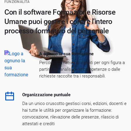
FUNZIONALITÀ
Con il software Formazione Risorse
Umane puoi gestire i corsi e l'intero
processo formativo del personale
A ognuno la sua formazione
Percorsi formativi consigliati per ogni figura a
partire dall’analisi delle competenze o dalle
richieste raccolte tra i responsabili.
Organizzazione puntuale
Da un unico cruscotto gestisci corsi, edizioni, docenti e
hai tutte le utilità per organizzare la formazione:
convocazione, rilevazione delle presenze, rilascio di
attestati e crediti