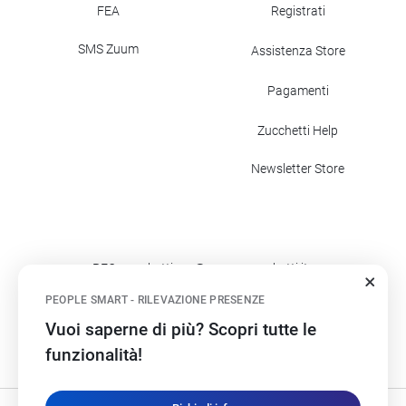
FEA
Registrati
SMS Zuum
Assistenza Store
Pagamenti
Zucchetti Help
Newsletter Store
PEC: zucchettispa@gruppozucchetti.it
Codice fatturazione elettronica: SUBM70N
PEOPLE SMART - RILEVAZIONE PRESENZE
Vuoi saperne di più? Scopri tutte le
©2017
- 2026
Zucchetti s.p.a. - C.F./P.IVA 05006900962 - Tutti i
funzionalità!
diritti riservati