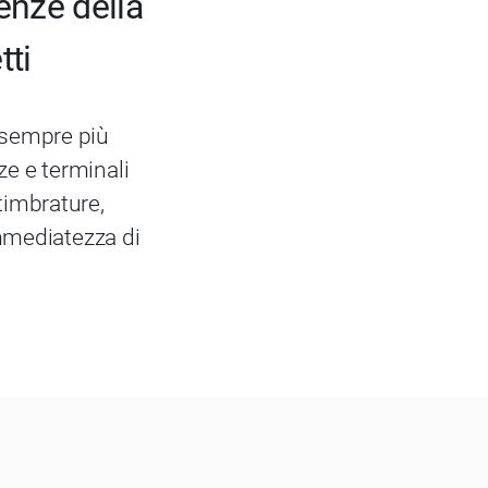
enze della
tti
 sempre più
ze e terminali
timbrature,
immediatezza di