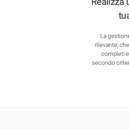
Realizza 
tu
La gestion
rilevante, ch
completi e
secondo criter