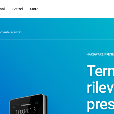
oni
Settori
Store
camente avanzati
HARDWARE PRESE
Term
rile
pre