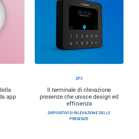
ZP3
della
Il terminale di rilevazione
 da app
presenze che unisce design ed
efficienza
DISPOSITIVI DI RILEVAZIONE DELLE
PRESENZE