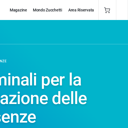
Magazine
Mondo Zucchetti
Area Riservata
NZE
inali per la
vazione delle
senze